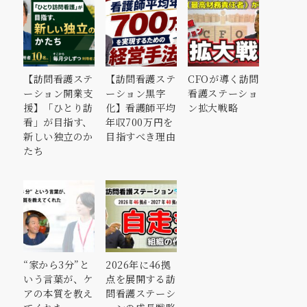
【訪問看護ステ
【訪問看護ステ
CFOが導く訪問
ーション開業支
ーション黒字
看護ステーショ
援】「ひとり訪
化】看護師平均
ン拡大戦略
看」が目指す、
年収700万円を
新しい独立のか
目指すべき理由
たち
“家から3分”と
2026年に46拠
いう言葉が、ケ
点を展開する訪
アの本質を教え
問看護ステーシ