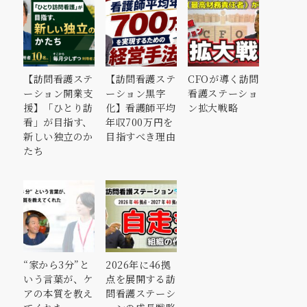
【訪問看護ステ
【訪問看護ステ
CFOが導く訪問
ーション開業支
ーション黒字
看護ステーショ
援】「ひとり訪
化】看護師平均
ン拡大戦略
看」が目指す、
年収700万円を
新しい独立のか
目指すべき理由
たち
“家から3分”と
2026年に46拠
いう言葉が、ケ
点を展開する訪
アの本質を教え
問看護ステーシ