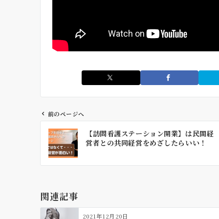
前のページへ
投
【訪問看護ステーション開業】は民間経
稿
営者との共同経営をめざしたらいい！
ナ
ビ
ゲ
ー
関連記事
シ
ョ
2021年12月20日